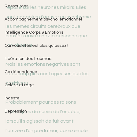
Ressourcer
repose sur les neurones miroirs. Elles 
sont capables d’activer en synchronie 
Accompagnement psycho-émotionnel
les mêmes circuits cérébraux que 
Intelligence Corps & Emotions
ceux à l’œuvre chez la personne que 
l’on observe !
Qui vous êtes est plus qu'assez !
Libération des traumas.
Mais les émotions négatives sont 
Co dépendance
beaucoup plus contagieuses que les 
positives !
Colère et rage
inceste
Probablement pour des raisons 
Dépression
archaïques de survie de l’espèce, 
lorsqu’il s’agissait de fuir avant 
l’arrivée d’un prédateur, par exemple.