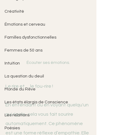
Créativité
Émotions et cerveau
Familles dysfonctionnelles
Femmes de 50 ans
Écouter ses émotions.
Intuition
La question du deuil
Le rire et .... le fou-rire !
Monde du Rêve
Les états élargis de Conscience
En entendant ou en voyant quelqu'un 
qui rigole, cela vous fait sourire 
Les relations
automatiquement. Ce phénomène 
Poésies
est une forme réflexe d’empathie. Elle 