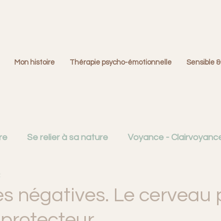
Mon histoire
Thérapie psycho-émotionnelle
Sensible &
re
Se relier à sa nature
Voyance - Clairvoyance 
z
Créativité
Émotions et cerveau
Familles dys
s négatives. Le cerveau 
 protecteur.
ition
La question du deuil
Monde du Rêve