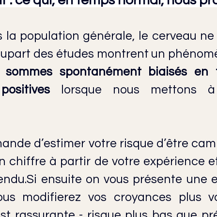
tif : ce qui, en temps normal, nous p
 la population générale, le cerveau ne 
 plupart des études montrent un phénom
 sommes spontanément biaisés en f
positives
 lorsque nous mettons à 
ande d’estimer votre risque d’être camb
n chiffre à partir de votre expérience e
endu.Si
 ensuite on vous présente une es
vous modifierez vos croyances plus vol
est rassurante - risque plus bas que pré