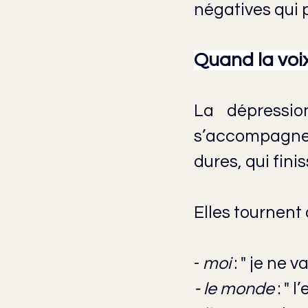
négatives qui p
Quand la voix
La dépressio
s’accompagne 
dures, qui fin
Elles tournent 
- 
moi
 : " je ne 
- le monde
 : "