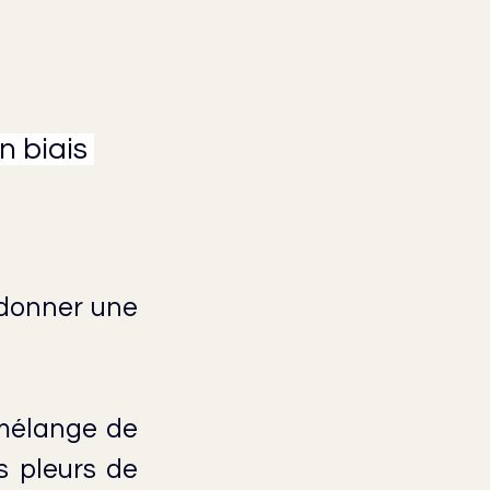
 biais 
 donner une 
mélange de 
 pleurs de 