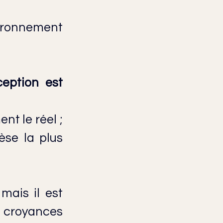
ironnement 
eption est 
t le réel ; 
èse la plus 
ais il est 
 croyances 