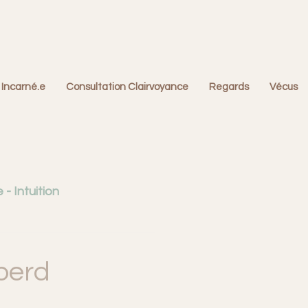
 Incarné.e
Consultation Clairvoyance
Regards
Vécus
- Intuition
fonctionnelles
perd