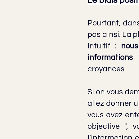
Le biais posi
Pourtant, dans
pas ainsi. La
intuitif : 
nous
informations 
croyances.
Si on vous dem
allez donner u
vous avez 
ent
objective ", 
l’information 