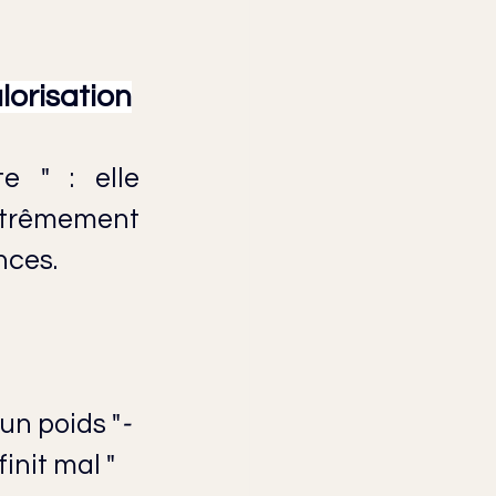
lorisation
 " : elle 
xtrêmement 
nces.
s un poids "
-
finit mal "