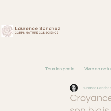
Laurence Sanchez
CORPS NATURE CONSCIENCE
Tous les posts
Vivre sa natu
Laurence Sanche
Cartographie du mental
Croyance
son biais
Femmes de 50 ans
Intu