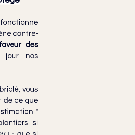
rotège
fonctionne 
ène contre-
aveur des 
jour nos 
riolé, vous 
t de ce que 
timation " 
ontiers si 
vu - que si 