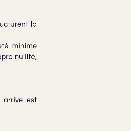
cturent la 
été minime 
re nullité, 
 arrive est 