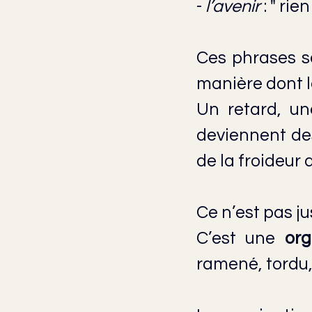
- 
l’avenir
 : " ri
Ces phrases se
manière dont l
Un retard, un
deviennent des
de la froideur
Ce n’est pas j
C’est une 
org
ramené, tordu