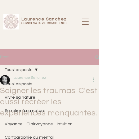
Laurence Sanchez
CORPS NATURE CONSCIENCE
Post
Tous les posts
Laurence Sanchez
Tous les posts
Soigner les traumas. C'est
Vivre sa nature
aussi recréer les
Se relier à sa nature
expériences manquantes.
Voyance - Clairvoyance - Intuition
Cartographie du mental