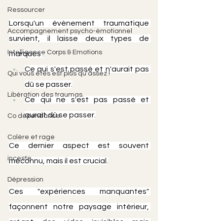
Ressourcer
Lorsqu'un évènement traumatique 
Accompagnement psycho-émotionnel
survient, il laisse deux types de 
Intelligence Corps & Emotions
marques :
Ce qui s'est passé et n'aurait pas 
Qui vous êtes est plus qu'assez !
dû se passer.
Libération des traumas.
Ce qui ne s'est pas passé et 
aurait dû se passer.
Co dépendance
Colère et rage
Ce dernier aspect est souvent 
inceste
méconnu, mais il est crucial.
Dépression
Ces "expériences manquantes" 
façonnent notre paysage intérieur, 