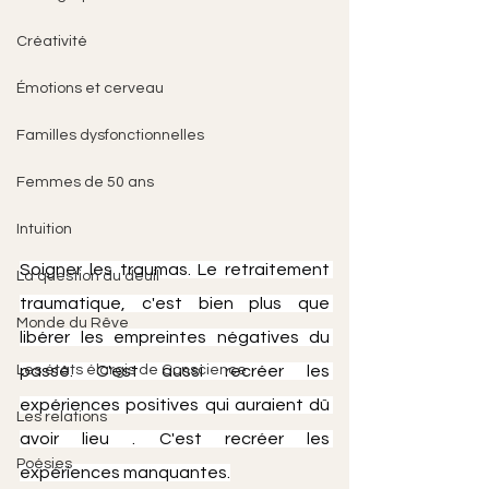
Créativité
Émotions et cerveau
Familles dysfonctionnelles
Femmes de 50 ans
Intuition
Soigner les traumas. Le retraitement 
La question du deuil
traumatique, c'est bien plus que 
Monde du Rêve
libérer les empreintes négatives du 
Les états élargis de Conscience
passé. C'est aussi recréer les 
expériences positives qui auraient dû 
Les relations
avoir lieu . C'est recréer les 
Poésies
expériences manquantes.