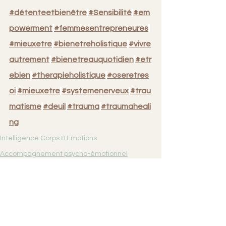
#détenteetbienêtre
#Sensibilité
#em
powerment
#femmesentrepreneures
#mieuxetre
#bienetreholistique
#vivre
autrement
#bienetreauquotidien
#etr
ebien
#therapieholistique
#oseretres
oi
#mieuxetre
#systemenerveux
#trau
matisme
#deuil
#trauma
#traumaheali
ng
Intelligence Corps & Emotions
Accompagnement psycho-émotionnel
Libération des traumas.