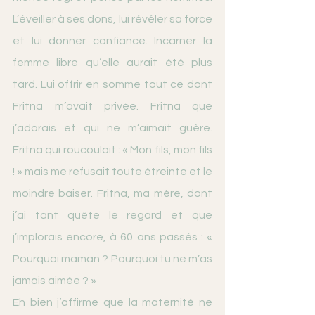
L’éveiller à ses dons, lui révéler sa force 
et lui donner confiance. Incarner la 
femme libre qu’elle aurait été plus 
tard. Lui offrir en somme tout ce dont 
Fritna m’avait privée. Fritna que 
j’adorais et qui ne m’aimait guère. 
Fritna qui roucoulait : « Mon fils, mon fils 
! » mais me refusait toute étreinte et le 
moindre baiser. Fritna, ma mère, dont 
j’ai tant quêté le regard et que 
j’implorais encore, à 60 ans passés : « 
Pourquoi maman ? Pourquoi tu ne m’as 
jamais aimée ? »
Eh bien j’affirme que la maternité ne 