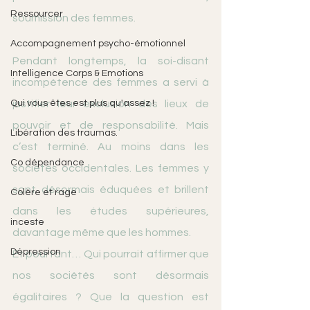
Ressourcer
soumission des femmes.
Accompagnement psycho-émotionnel
Pendant longtemps, la soi-disant 
Intelligence Corps & Emotions
incompétence des femmes a servi à 
Qui vous êtes est plus qu'assez !
justifier leur exclusion des lieux de 
pouvoir et de responsabilité. Mais 
Libération des traumas.
c’est terminé. Au moins dans les 
Co dépendance
sociétés occidentales. Les femmes y 
sont désormais éduquées et brillent 
Colère et rage
dans les études supérieures, 
inceste
davantage même que les hommes.
Dépression
Et pourtant… Qui pourrait affirmer que 
nos sociétés sont désormais 
égalitaires ? Que la question est 