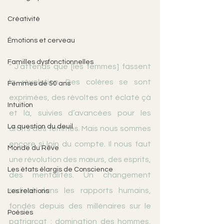
Créativité
Émotions et cerveau
Familles dysfonctionnelles
" J’attends que [les femmes] fassent 
la révolution. Des colères se sont 
Femmes de 50 ans
exprimées, des révoltes ont éclaté çà 
Intuition
et là, suivies d’avancées pour les 
La question du deuil
droits des femmes. Mais nous sommes 
encore si loin du compte. Il nous faut 
Monde du Rêve
une révolution des mœurs, des esprits, 
Les états élargis de Conscience
des mentalités. Un changement 
radical dans les rapports humains, 
Les relations
fondés depuis des millénaires sur le 
Poésies
patriarcat : domination des hommes, 