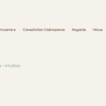
 Incarné.e
Consultation Clairvoyance
Regards
Vécus
- Intuition
fonctionnelles