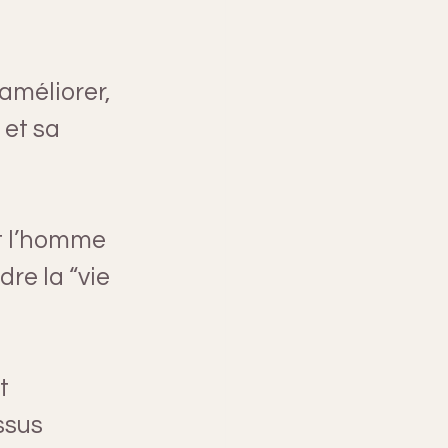
améliorer, 
 et sa 
t l’homme 
re la “vie 
t 
ssus 