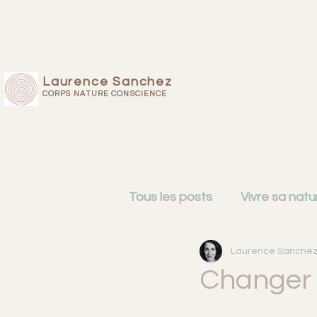
Laurence Sanchez
CORPS NATURE CONSCIENCE
Tous les posts
Vivre sa natu
Laurence Sanche
Cartographie du mental
Changer
Femmes de 50 ans
Intu