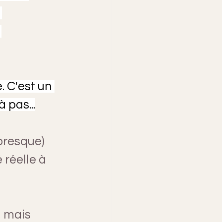
 
 
 C'est un 
 pas...
presque) 
 réelle à 
, mais 