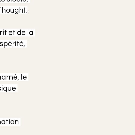
 Thought.
t et de la 
périté, 
arné, le 
sique 
ation 