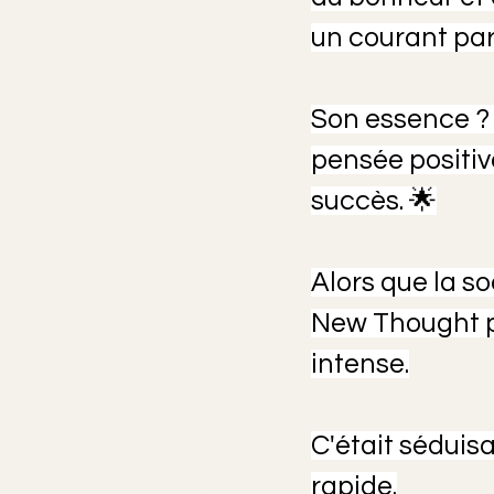
un courant par
Son essence ? C
pensée positiv
succès. 🌟
Alors que la so
New Thought pr
intense.
C'était séduis
rapide.