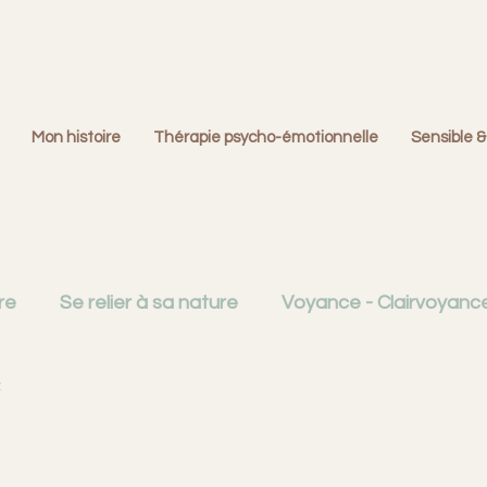
Mon histoire
Thérapie psycho-émotionnelle
Sensible &
re
Se relier à sa nature
Voyance - Clairvoyance 
z
Créativité
Émotions et cerveau
Familles dys
ition
La question du deuil
Monde du Rêve