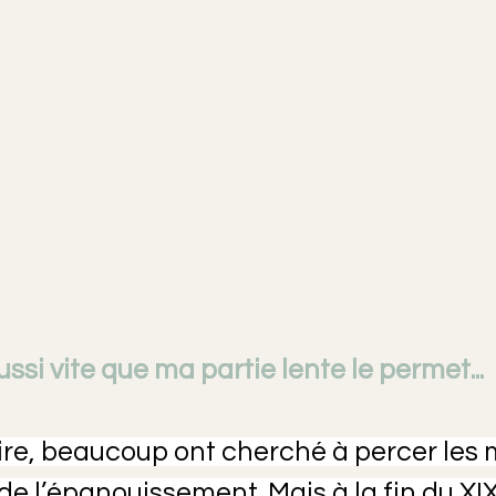
ussi vite que ma partie lente le permet...
toire, beaucoup ont cherché à percer les 
e l’épanouissement. Mais à la fin du XIX