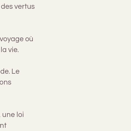
des vertus 
 voyage où 
a vie.
de. Le 
ions 
une loi 
nt 