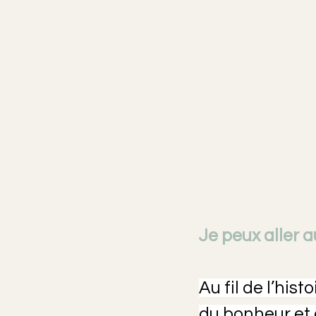
Je peux aller a
Au fil de l’his
du bonheur et d