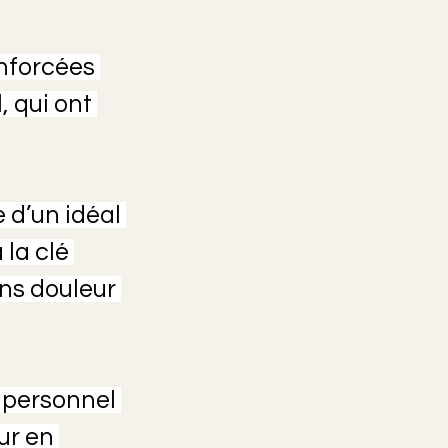
nforcées 
 qui ont 
d’un idéal 
la clé 
ns douleur 
 personnel 
ur en 