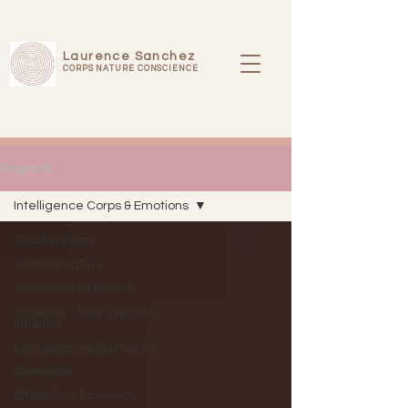
Laurence Sanchez
CORPS NATURE CONSCIENCE
Regards
Intelligence Corps & Emotions
Tous les posts
Vivre sa nature
Se relier à sa nature
Voyance - Clairvoyance -
Intuition
Cartographie du mental
Créativité
Émotions et cerveau