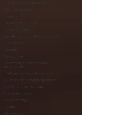
Familles dysfonctionnelles
Femmes de 50 ans
Intuition
La question du deuil
Monde du Rêve
Les états élargis de Conscience
Les relations
Poésies
Ressourcer
Accompagnement psycho-
émotionnel
Intelligence Corps & Emotions
Qui vous êtes est plus qu'assez !
Libération des traumas.
Co dépendance
Colère et rage
inceste
Dépression