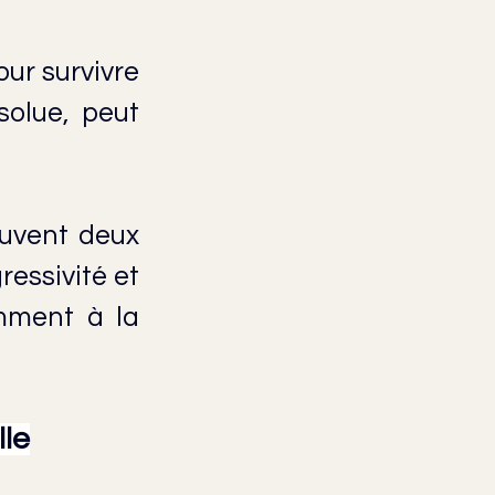
our survivre 
olue, peut 
uvent deux 
essivité et 
mment à la 
lle