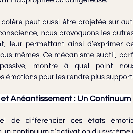
eant inappropriée ou dangereuse.
olère peut aussi être projetée sur autru
conscience, nous provoquons les autres 
nt, leur permettant ainsi d’exprimer c
ous-mêmes. Ce mécanisme subtil, parfoi
é passive, montre à quel point nou
os émotions pour les rendre plus support
 et Anéantissement : Un Continuum
iel de différencier ces états émotio
ur un continuum d’activation du système 