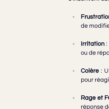
Frustratio
de modifie
Irritation
 
ou de répa
Colère
 : 
pour réagi
Rage et F
réponse de