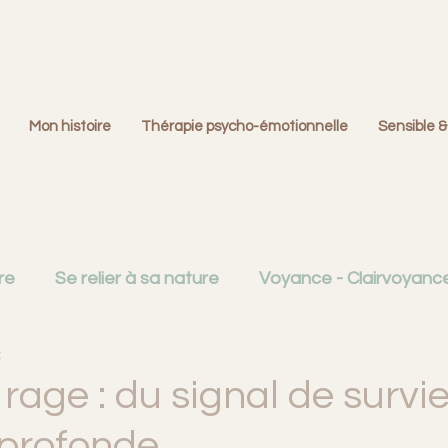
Mon histoire
Thérapie psycho-émotionnelle
Sensible &
re
Se relier à sa nature
Voyance - Clairvoyance 
z
Créativité
Émotions et cerveau
Familles dys
 rage : du signal de survie
 profonde
ition
La question du deuil
Monde du Rêve