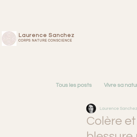
Laurence Sanchez
CORPS NATURE CONSCIENCE
Tous les posts
Vivre sa natu
Laurence Sanche
Cartographie du mental
Colère et
blessure
Femmes de 50 ans
Intu