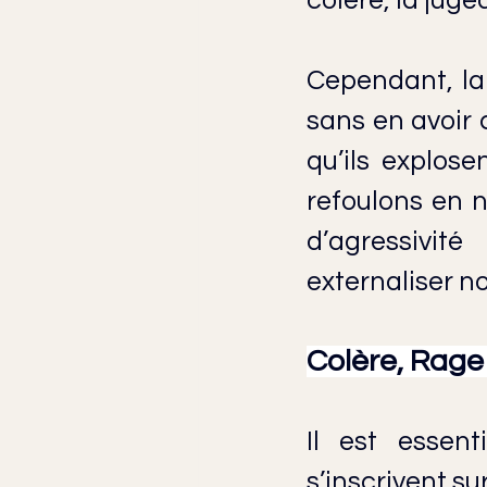
colère, la jug
Cependant, la c
sans en avoir 
qu’ils explose
refoulons en n
d’agressivit
externaliser n
Colère, Rage
Il est essent
s’inscrivent s