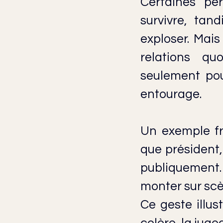
Certaines per
survivre, tand
exploser. Mai
relations qu
seulement pou
entourage.
Un exemple fr
que président,
publiquement. 
monter sur scè
Ce geste illus