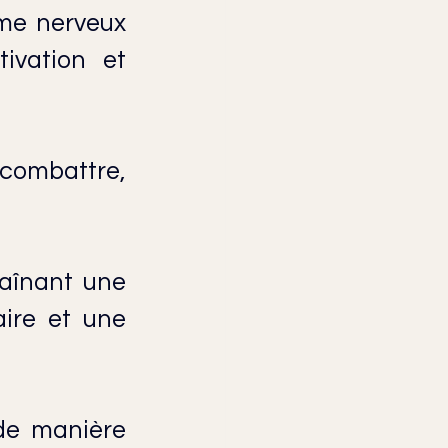
me nerveux 
ivation et 
 combattre, 
aînant une 
ire et une 
de manière 