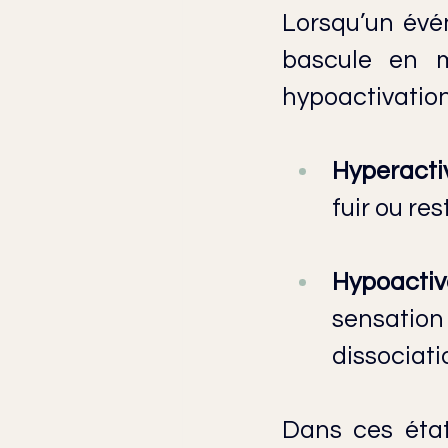
Lorsqu’un évé
bascule en mo
hypoactivation
Hyperacti
fuir ou re
Hypoactiv
sensation
dissociati
Dans ces état