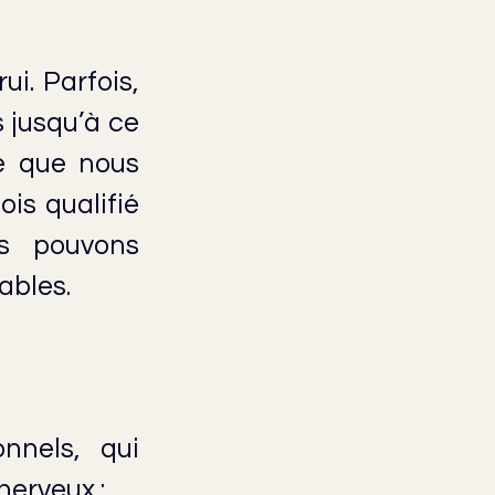
i. Parfois, 
jusqu’à ce 
e que nous 
s qualifié 
s pouvons 
ables.
nnels, qui 
nerveux :