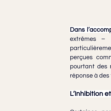
Dans l’accom
extrêmes – l
particulièrem
perçues comme
pourtant des 
réponse à des 
L’Inhibition e