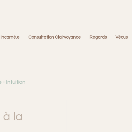
 Incarné.e
Consultation Clairvoyance
Regards
Vécus
- Intuition
fonctionnelles
 à la