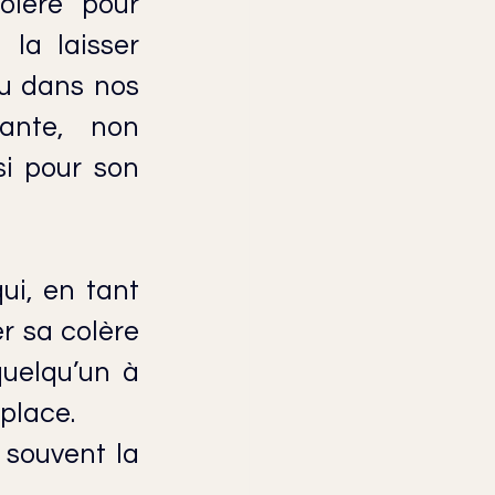
lère pour 
la laisser 
u dans nos 
ante, non 
i pour son 
i, en tant 
 sa colère 
uelqu’un à 
place. 
souvent la 