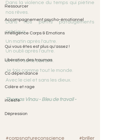
Dans la violence du temps qui piétine 
Ressourcer
nos rêves. 
Accompagnement psycho-émotionnel
Dans nos petits pataugements 
précieux. 
Intelligence Corps & Emotions
Un matin après l'autre. 
Qui vous êtes est plus qu'assez !
Un oubli après l'autre. 
Libération des traumas.
Un mot sur le suivant. 
Je fais comme tout le monde. 
Co dépendance
Avec le ciel et sans les dieux.
Colère et rage
Thomas Vinau - Bleu de travail - 
inceste
Dépression
#corpsnatureconscience
#briller