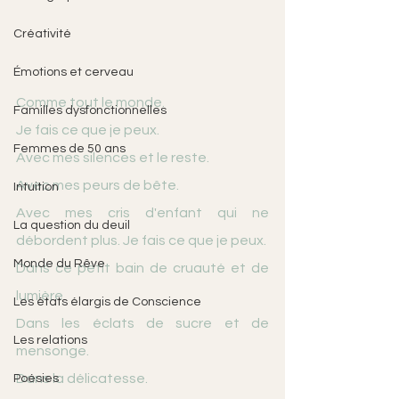
Créativité
Émotions et cerveau
Comme tout le monde.
Familles dysfonctionnelles
Je fais ce que je peux. 
Femmes de 50 ans
Avec mes silences et le reste. 
Avec mes peurs de bête. 
Intuition
Avec mes cris d'enfant qui ne 
La question du deuil
débordent plus. Je fais ce que je peux. 
Monde du Rêve
Dans ce petit bain de cruauté et de 
lumière. 
Les états élargis de Conscience
Dans les éclats de sucre et de 
Les relations
mensonge. 
Dans la délicatesse. 
Poésies