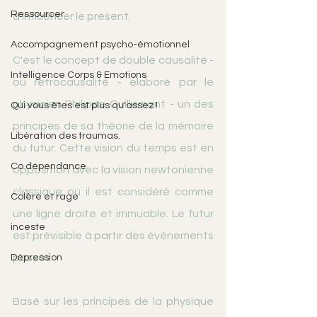
Ressourcer
d'influencer le présent. 
Accompagnement psycho-émotionnel
C'est le concept de double causalité - 
Intelligence Corps & Emotions
ou rétrocausalité - élaboré par le 
physicien Philippe Guillemant - un des 
Qui vous êtes est plus qu'assez !
principes de sa théorie de la mémoire 
Libération des traumas.
du futur. Cette vision du temps est en 
Co dépendance
opposition avec la vision newtonienne 
classique où il est considéré comme 
Colère et rage
une ligne droite et immuable. Le futur 
inceste
est prévisible à partir des événements 
passés.
Dépression
Basé sur les principes de la physique 