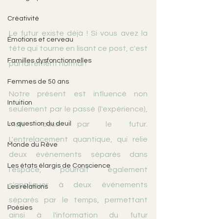
Créativité
Le futur existe déjà ! Si vous avez la 
Émotions et cerveau
tête qui tourne en lisant ce post, c'est 
Familles dysfonctionnelles
parfaitement normal !
Femmes de 50 ans
Notre présent est influencé non 
Intuition
seulement par le passé (l'expérience), 
mais aussi par le futur. 
La question du deuil
L'entrelacement quantique, qui relie 
Monde du Rêve
deux événements séparés dans 
Les états élargis de Conscience
l'espace, pourrait également 
s'appliquer à deux événements 
Les relations
séparés par le temps, permettant 
Poésies
ainsi à l'information du futur 