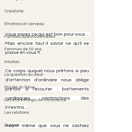
Créativité
Émotions et cerveau
Vous savez ce qui est bon pour vous ... 
Familles dysfonctionnelles
Mais encore faut-il savoir ce qu'il se 
Femmes de 50 ans
passe en vous !!!
Intuition
Ce corps auquel nous prêtons si peu 
La question du deuil
d'attention d'ordinaire nous oblige 
Monde du Rêve
parfois à l'écouter : battements 
cardiaques, contractions des 
Les états élargis de Conscience
intestins...
Les relations
Poésies
Avant même que vous ne sachiez 