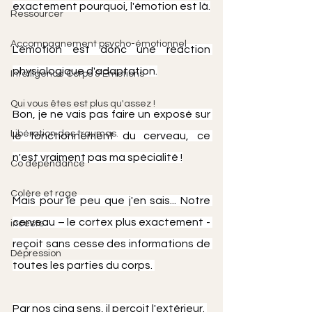
exactement pourquoi, l'émotion est là.
Ressourcer
Accompagnement psycho-émotionnel
L'émotion est donc une réaction 
physiologique d'adaptation.
Intelligence Corps & Emotions
Qui vous êtes est plus qu'assez !
Bon, je ne vais pas faire un exposé sur 
Libération des traumas.
le fonctionnement du cerveau, ce 
n'est vraiment pas ma spécialité !
Co dépendance
Colère et rage
Mais pour le peu que j'en sais... Notre 
cerveau – le cortex plus exactement - 
inceste
reçoit sans cesse des informations de 
Dépression
toutes les parties du corps. 
Par nos cinq sens, il perçoit l'extérieur. 