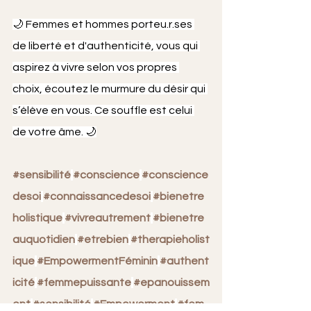
🌙 Femmes et hommes porteu.r.ses 
de liberté et d'authenticité, vous qui 
aspirez à vivre selon vos propres 
choix, écoutez le murmure du désir qui 
s’élève en vous. Ce souffle est celui 
de votre âme. 🌙
#sensibilité
#conscience
#conscience
desoi
#connaissancedesoi
#bienetre
holistique
#vivreautrement
#bienetre
auquotidien
#etrebien
#therapieholist
ique
#EmpowermentFéminin
#authent
icité
#femmepuissante
#epanouissem
ent
#sensibilité
#Empowerment
#fem