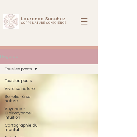
Laurence Sanchez
CORPS NATURE CONSCIENCE
Regards
Tous les posts
Tous les posts
Vivre sa nature
Se relier à sa
nature
Voyance -
Clairvoyance -
Intuition
Cartographie du
mental