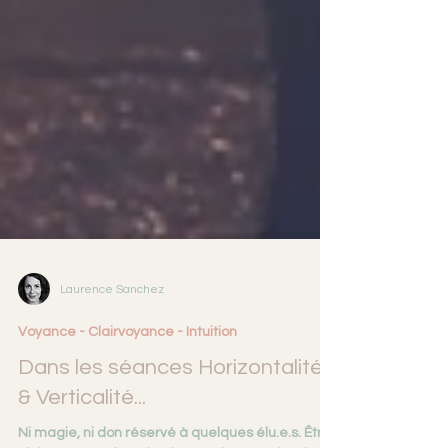
Laurence Sanchez
Voyance - Clairvoyance - Intuition
Dans les séances Horizontalité