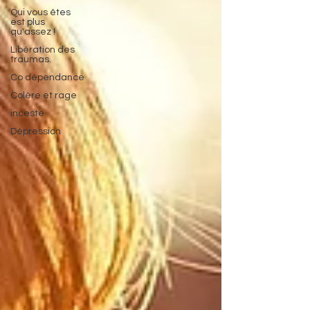
Qui vous êtes
est plus
qu'assez !
Libération des
traumas.
Co dépendance
Colère et rage
inceste
Dépression