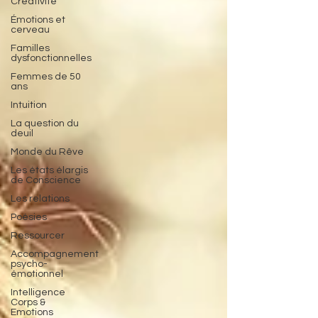
Créativité
Émotions et
cerveau
Familles
dysfonctionnelles
Femmes de 50
ans
Intuition
La question du
deuil
Monde du Rêve
Les états élargis
de Conscience
Les relations
Poésies
Ressourcer
Accompagnement
psycho-
émotionnel
Intelligence
Corps &
Emotions