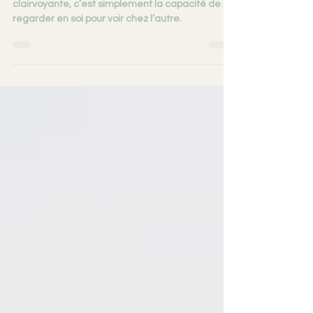
& Verticalité...
Ni magie, ni don réservé à quelques élu.e.s. Être
clairvoyante, c’est simplement la capacité de
regarder en soi pour voir chez l’autre.