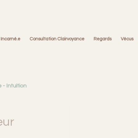
 Incarné.e
Consultation Clairvoyance
Regards
Vécus
- Intuition
fonctionnelles
eur