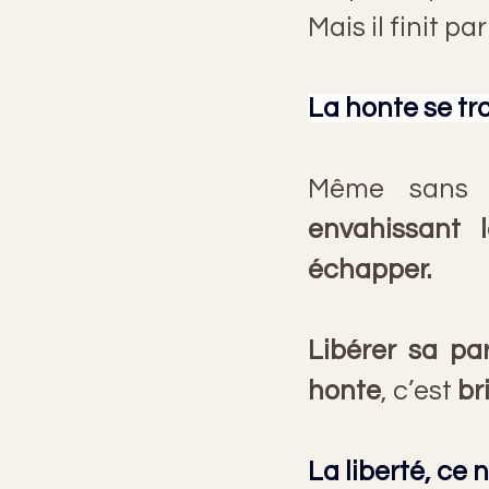
Mais il finit par
La honte se tr
envahissant 
échapper. 
Libérer sa pa
honte
, c’est 
br
La liberté, ce 