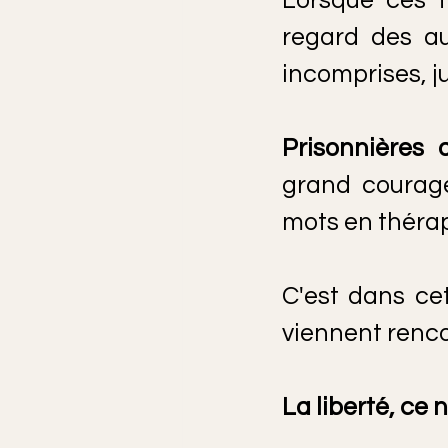
regard des aut
incomprises, j
Prisonnières 
grand courage 
mots en thérap
C'est dans ce
viennent renco
La liberté, ce 