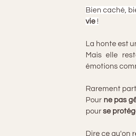
Bien caché, bi
vie 
!
La honte est u
Mais elle res
émotions comme
Rarement part
Pour 
ne pas g
pour 
se proté
Dire ce qu'on 