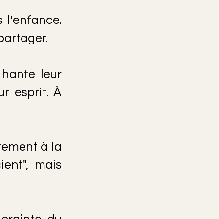
l'enfance. 
partager.
hante leur 
 esprit. À 
rement à la 
ent", mais 
crainte du 