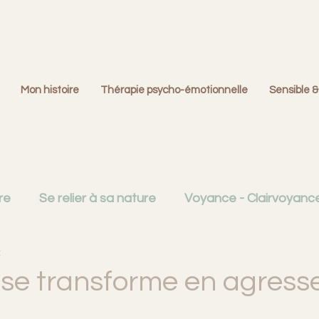
Mon histoire
Thérapie psycho-émotionnelle
Sensible &
re
Se relier à sa nature
Voyance - Clairvoyance 
z
Créativité
Émotions et cerveau
Familles dys
 se transforme en agress
ition
La question du deuil
Monde du Rêve