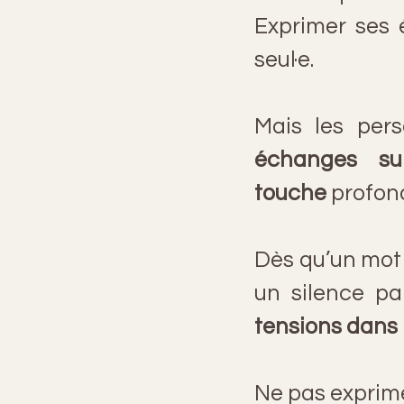
Exprimer ses 
seul·e.
Mais les per
échanges sup
touche
 profo
Dès qu’un mot o
un silence pa
tensions dans l
Ne pas exprime