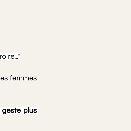
ire..."
des femmes 
geste plus 