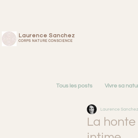
Laurence Sanchez
CORPS NATURE CONSCIENCE
Tous les posts
Vivre sa natu
Laurence Sanche
Cartographie du mental
La honte
intime.
Femmes de 50 ans
Intu