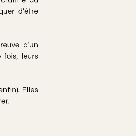
quer d’être 
preuve d’un 
ois, leurs 
in). Elles 
er.