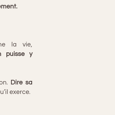
ement.
Même sans menace extérieure, elle empoisonne la vie, 
 puisse y 
on. 
Dire sa 
u’il exerce. 