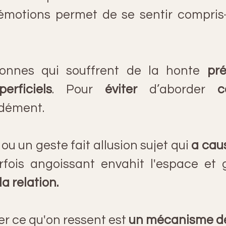
émotions permet de se sentir compris·
sonnes qui souffrent de la honte 
pré
erficiels
. Pour 
éviter
 d’aborder 
c
ndément.
u un geste fait allusion sujet qui
 a cau
rfois angoissant envahit l'espace et 
a relation.
r ce qu'on ressent est 
un mécanisme de