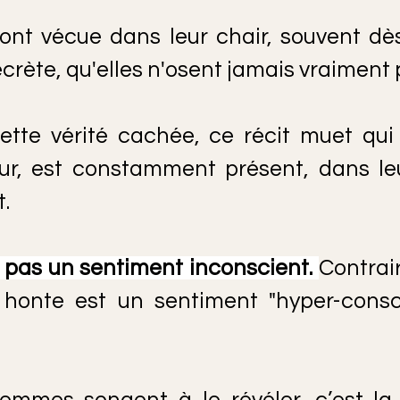
nt vécue dans leur chair, souvent dès 
crète, qu'elles n'osent jamais vraiment 
ette vérité cachée, ce récit muet qui 
ur, est constamment présent, dans leur
.
 pas un sentiment inconscient.
Contrai
a honte est un sentiment "hyper-consci
emmes songent à le révéler, c’est la 