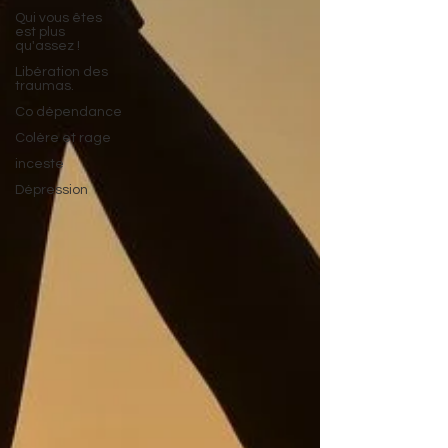
Qui vous êtes
est plus
qu'assez !
Libération des
traumas.
Co dépendance
Colère et rage
inceste
Dépression