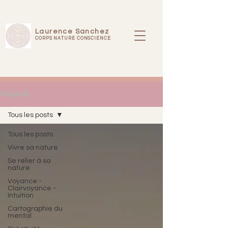
Laurence Sanchez
CORPS NATURE CONSCIENCE
Regards
Tous les posts
Tous les posts
Vivre sa nature
Se relier à sa
nature
Voyance -
Clairvoyance -
Intuition
Cartographie du
mental