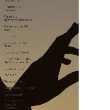
Créativité
Émotions et
cerveau
Familles
dysfonctionnelles
Femmes de 50
ans
Intuition
La question du
deuil
Monde du Rêve
Les états élargis
de Conscience
Les relations
Poésies
Ressourcer
Accompagnement
psycho-
émotionnel
Intelligence
Corps &
Emotions